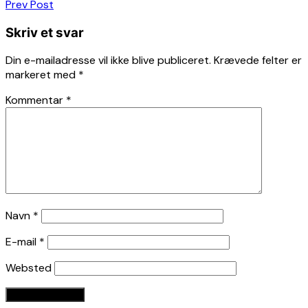
Indlægsnavigation
Prev Post
Skriv et svar
Din e-mailadresse vil ikke blive publiceret.
Krævede felter er
markeret med
*
Kommentar
*
Navn
*
E-mail
*
Websted