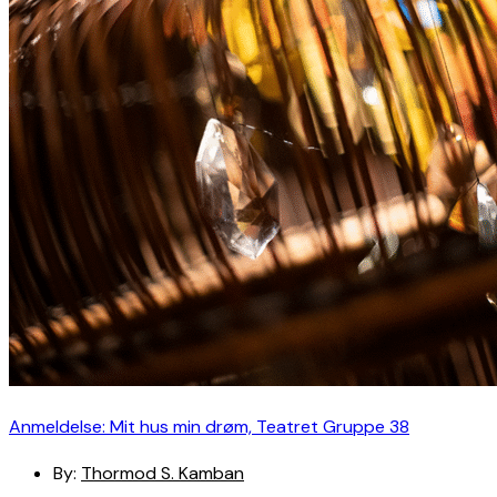
Anmeldelse: Mit hus min drøm, Teatret Gruppe 38
By:
Thormod S. Kamban