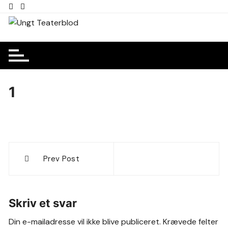
Skip
to
content
1
Indlægsnavigation
Prev Post
Skriv et svar
Din e-mailadresse vil ikke blive publiceret.
Krævede felter