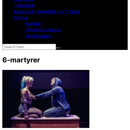
Teaterblik
Rabat på teaterbilletter? Jada!
Om os
Kontakt
Om skribenterne
Om bloggen
6-martyrer