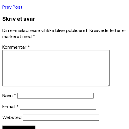
Indlægsnavigation
Prev Post
Skriv et svar
Din e-mailadresse vil ikke blive publiceret.
Krævede felter er
markeret med
*
Kommentar
*
Navn
*
E-mail
*
Websted