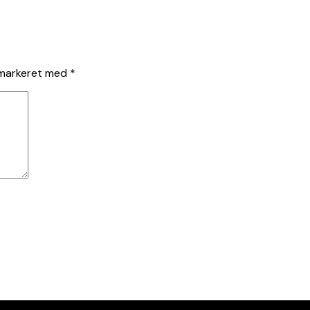
 markeret med
*