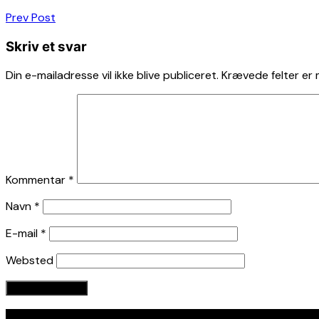
Indlægsnavigation
Prev Post
Skriv et svar
Din e-mailadresse vil ikke blive publiceret.
Krævede felter er
Kommentar
*
Navn
*
E-mail
*
Websted
Seneste indlæg