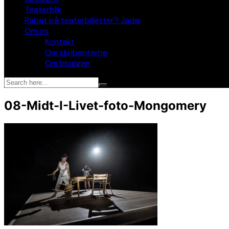
Teaterblik
Rabat på teaterbilletter? Jada!
Om os
Kontakt
Om skribenterne
Om bloggen
08-Midt-I-Livet-foto-Mongomery