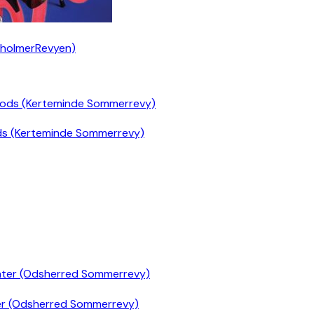
nholmerRevyen)
ds (Kerteminde Sommerrevy)
er (Odsherred Sommerrevy)