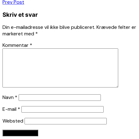
Indlægsnavigation
Prev Post
Skriv et svar
Din e-mailadresse vil ikke blive publiceret.
Krævede felter er
markeret med
*
Kommentar
*
Navn
*
E-mail
*
Websted