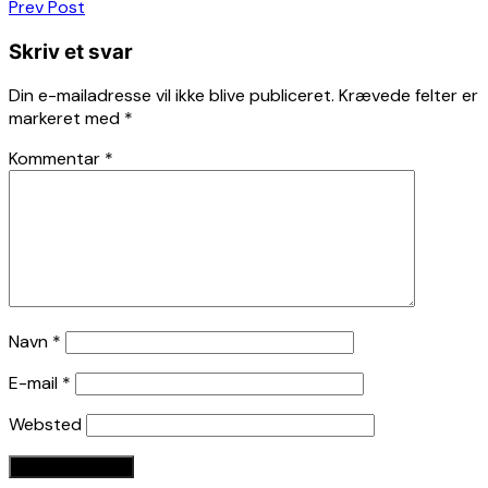
Indlægsnavigation
Prev Post
Skriv et svar
Din e-mailadresse vil ikke blive publiceret.
Krævede felter er
markeret med
*
Kommentar
*
Navn
*
E-mail
*
Websted