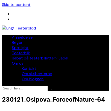
Skip to content
Anmeldelser
Bøger
Spotlight
Teaterblik
Rabat på teaterbilletter? Jada!
Om os
Kontakt
Om skribenterne
Om bloggen
230121_Osipova_ForceofNature-64