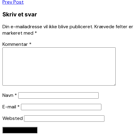
Indlægsnavigation
Prev Post
Skriv et svar
Din e-mailadresse vil ikke blive publiceret.
Krævede felter er
markeret med
*
Kommentar
*
Navn
*
E-mail
*
Websted