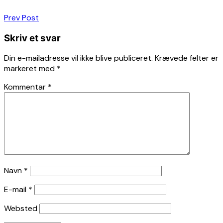
Indlægsnavigation
Prev Post
Skriv et svar
Din e-mailadresse vil ikke blive publiceret.
Krævede felter er
markeret med
*
Kommentar
*
Navn
*
E-mail
*
Websted