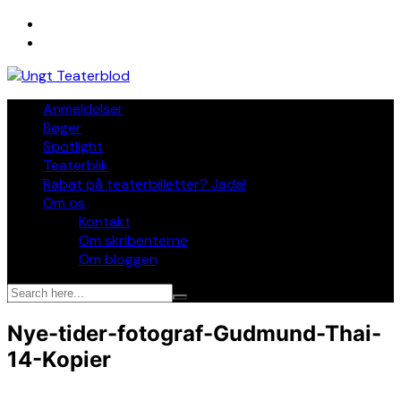
Skip
to
content
Anmeldelser
Bøger
Spotlight
Teaterblik
Rabat på teaterbilletter? Jada!
Om os
Kontakt
Om skribenterne
Om bloggen
Nye-tider-fotograf-Gudmund-Thai-
14-Kopier