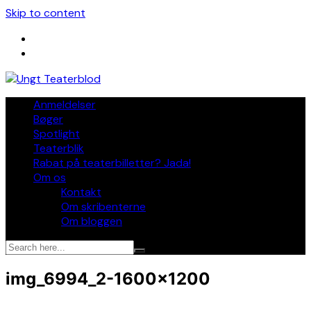
Skip to content
Anmeldelser
Bøger
Spotlight
Teaterblik
Rabat på teaterbilletter? Jada!
Om os
Kontakt
Om skribenterne
Om bloggen
img_6994_2-1600×1200