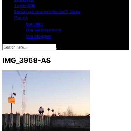
Teaterblik
Rabat på teaterbilletter? Jada!
Om os
Kontakt
Om skribenterne
Om bloggen
IMG_3969-AS