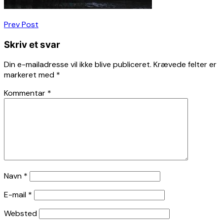
Indlægsnavigation
Prev Post
Skriv et svar
Din e-mailadresse vil ikke blive publiceret.
Krævede felter er
markeret med
*
Kommentar
*
Navn
*
E-mail
*
Websted