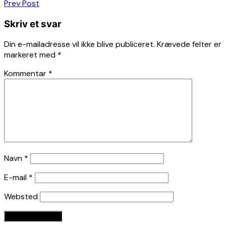
Indlægsnavigation
Prev Post
Skriv et svar
Din e-mailadresse vil ikke blive publiceret.
Krævede felter er
markeret med
*
Kommentar
*
Navn
*
E-mail
*
Websted