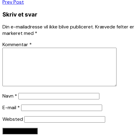
Indlægsnavigation
Prev Post
Skriv et svar
Din e-mailadresse vil ikke blive publiceret.
Krævede felter er
markeret med
*
Kommentar
*
Navn
*
E-mail
*
Websted