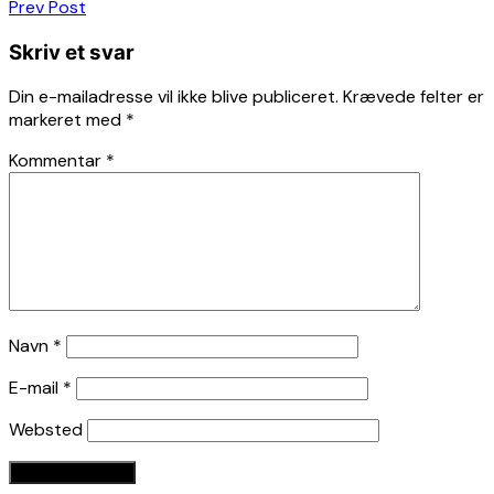
Indlægsnavigation
Prev Post
Skriv et svar
Din e-mailadresse vil ikke blive publiceret.
Krævede felter er
markeret med
*
Kommentar
*
Navn
*
E-mail
*
Websted