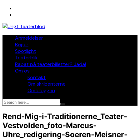
Skip
to
content
Anmeldelser
Bøger
Spotlight
Teaterblik
Rabat på teaterbilletter? Jada!
Om os
Kontakt
Om skribenterne
Om bloggen
Rend-Mig-i-Traditionerne_Teater-
Vestvolden_foto-Marcus-
Uhre_redigering-Soeren-Meisner-