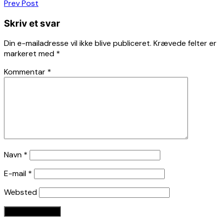
Indlægsnavigation
Prev Post
Skriv et svar
Din e-mailadresse vil ikke blive publiceret.
Krævede felter er
markeret med
*
Kommentar
*
Navn
*
E-mail
*
Websted