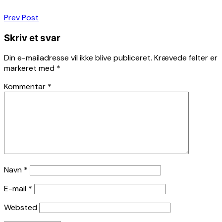
Indlægsnavigation
Prev Post
Skriv et svar
Din e-mailadresse vil ikke blive publiceret.
Krævede felter er
markeret med
*
Kommentar
*
Navn
*
E-mail
*
Websted