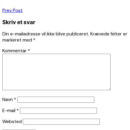
Indlægsnavigation
Prev Post
Skriv et svar
Din e-mailadresse vil ikke blive publiceret.
Krævede felter er
markeret med
*
Kommentar
*
Navn
*
E-mail
*
Websted