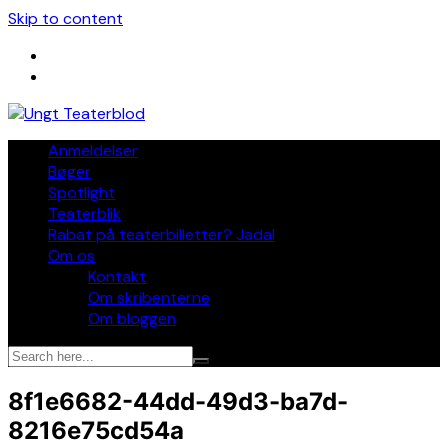
Skip to content
Anmeldelser
Bøger
Spotlight
Teaterblik
Rabat på teaterbilletter? Jada!
Om os
Kontakt
Om skribenterne
Om bloggen
8f1e6682-44dd-49d3-ba7d-
8216e75cd54a