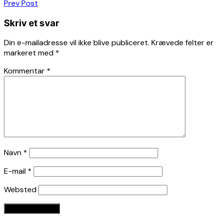
Indlægsnavigation
Prev Post
Skriv et svar
Din e-mailadresse vil ikke blive publiceret.
Krævede felter er
markeret med
*
Kommentar
*
Navn
*
E-mail
*
Websted