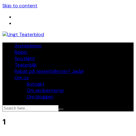
Skip to content
Anmeldelser
Bøger
Spotlight
Teaterblik
Rabat på teaterbilletter? Jada!
Om os
Kontakt
Om skribenterne
Om bloggen
1