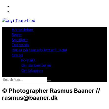
Skip
to
content
Anmeldelser
Bøger
Spotlight
Teaterblik
Rabat på teaterbilletter? Jada!
Om os
Kontakt
Om skribenterne
Om bloggen
© Photographer Rasmus Baaner //
rasmus@baaner.dk