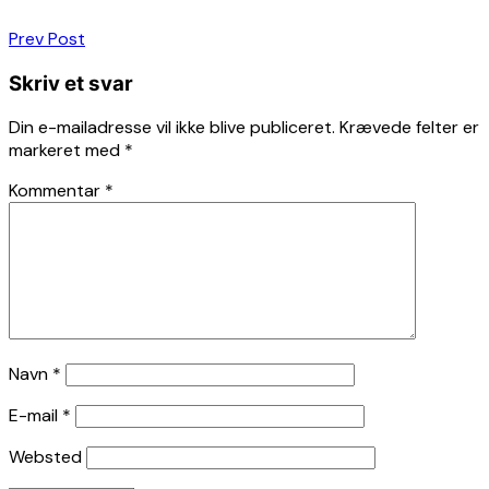
Indlægsnavigation
Prev Post
Skriv et svar
Din e-mailadresse vil ikke blive publiceret.
Krævede felter er
markeret med
*
Kommentar
*
Navn
*
E-mail
*
Websted