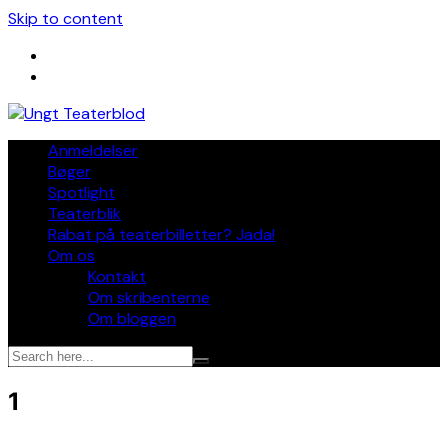
Skip to content
Anmeldelser
Bøger
Spotlight
Teaterblik
Rabat på teaterbilletter? Jada!
Om os
Kontakt
Om skribenterne
Om bloggen
1