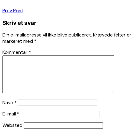
Indlægsnavigation
Prev Post
Skriv et svar
Din e-mailadresse vil ikke blive publiceret.
Krævede felter er
markeret med
*
Kommentar
*
Navn
*
E-mail
*
Websted