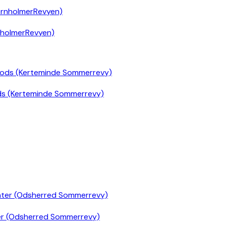
nholmerRevyen)
ds (Kerteminde Sommerrevy)
er (Odsherred Sommerrevy)