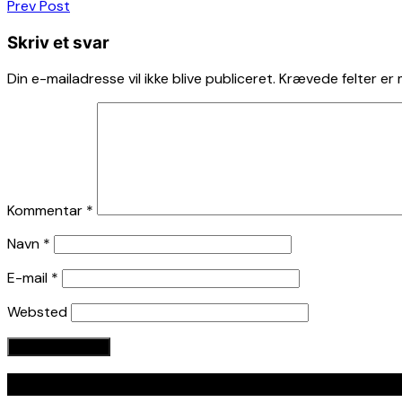
Indlægsnavigation
Prev Post
Skriv et svar
Din e-mailadresse vil ikke blive publiceret.
Krævede felter er
Kommentar
*
Navn
*
E-mail
*
Websted
Seneste indlæg