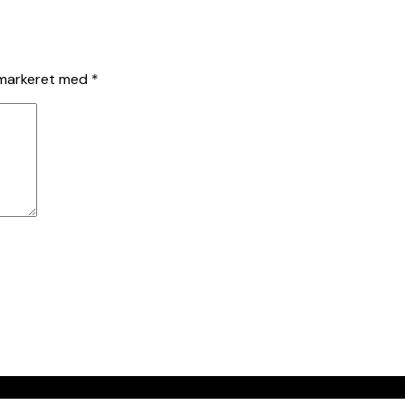
 markeret med
*