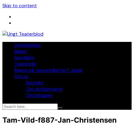
Skip to content
Anmeldelser
Bøger
Spotlight
Teaterblik
Rabat på teaterbilletter? Jada!
Om os
Kontakt
Om skribenterne
Om bloggen
Tam-Vild-f887-Jan-Christensen