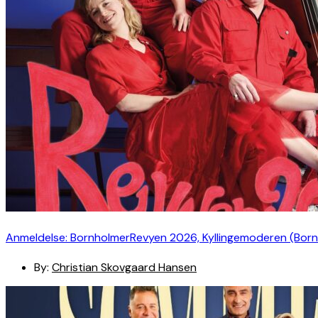
Anmeldelse: BornholmerRevyen 2026, Kyllingemoderen (Bor
By:
Christian Skovgaard Hansen