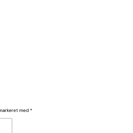
 markeret med
*