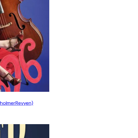
nholmerRevyen)