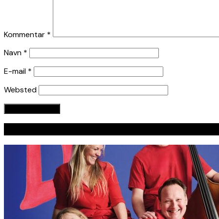
Kommentar
*
Navn
*
E-mail
*
Websted
Seneste indlæg