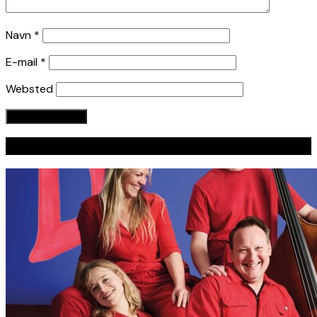
Navn
*
E-mail
*
Websted
Seneste indlæg