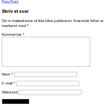
Indlægsnavigation
Prev Post
Skriv et svar
Din e-mailadresse vil ikke blive publiceret.
Krævede felter er
markeret med
*
Kommentar
*
Navn
*
E-mail
*
Websted