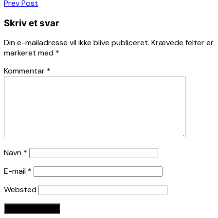
Indlægsnavigation
Prev Post
Skriv et svar
Din e-mailadresse vil ikke blive publiceret.
Krævede felter er
markeret med
*
Kommentar
*
Navn
*
E-mail
*
Websted