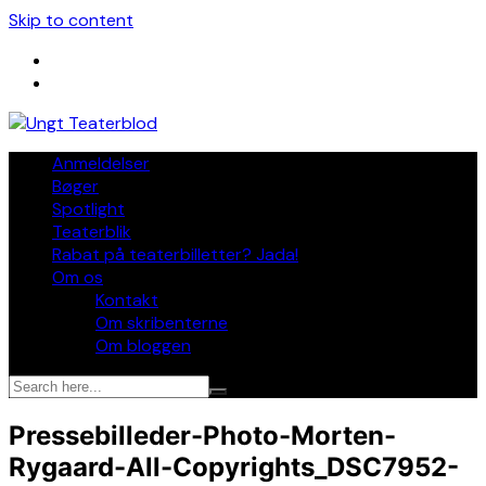
Skip to content
Anmeldelser
Bøger
Spotlight
Teaterblik
Rabat på teaterbilletter? Jada!
Om os
Kontakt
Om skribenterne
Om bloggen
Pressebilleder-Photo-Morten-
Rygaard-All-Copyrights_DSC7952-