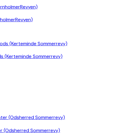
nholmerRevyen)
ds (Kerteminde Sommerrevy)
er (Odsherred Sommerrevy)