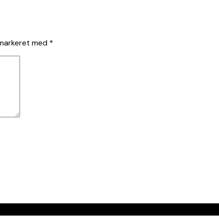
 markeret med
*