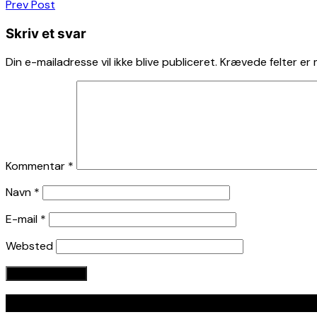
Indlægsnavigation
Prev Post
Skriv et svar
Din e-mailadresse vil ikke blive publiceret.
Krævede felter er
Kommentar
*
Navn
*
E-mail
*
Websted
Seneste indlæg