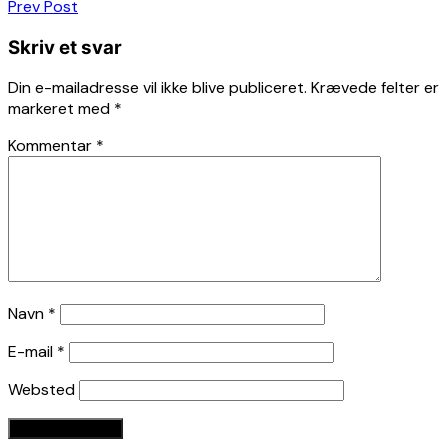
Indlægsnavigation
Prev Post
Skriv et svar
Din e-mailadresse vil ikke blive publiceret.
Krævede felter er
markeret med
*
Kommentar
*
Navn
*
E-mail
*
Websted