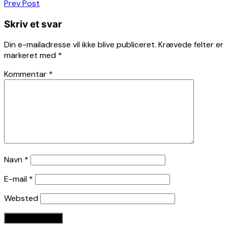
Indlægsnavigation
Prev Post
Skriv et svar
Din e-mailadresse vil ikke blive publiceret.
Krævede felter er
markeret med
*
Kommentar
*
Navn
*
E-mail
*
Websted