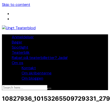
Skip to content
Anmeldelser
Bøger
Spotlight
Teaterblik
Rabat på teaterbilletter? Jada!
Om os
Kontakt
Om skribenterne
Om bloggen
10827936_10153265509729331_27