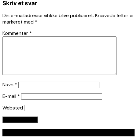
Skriv et svar
Din e-mailadresse vil ikke blive publiceret.
Krævede felter er
markeret med
*
Kommentar
*
Navn
*
E-mail
*
Websted
Seneste indlæg