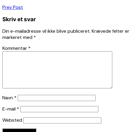
Indlægsnavigation
Prev Post
Skriv et svar
Din e-mailadresse vil ikke blive publiceret.
Krævede felter er
markeret med
*
Kommentar
*
Navn
*
E-mail
*
Websted