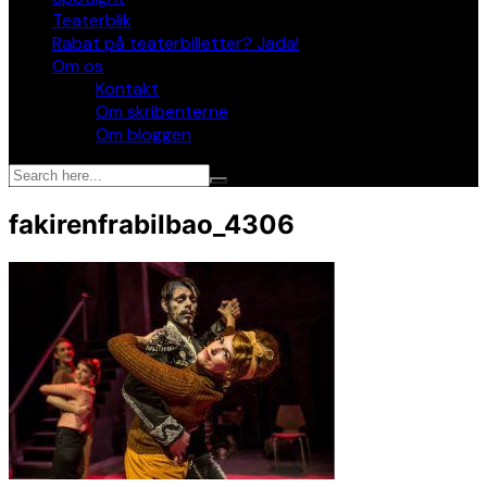
Teaterblik
Rabat på teaterbilletter? Jada!
Om os
Kontakt
Om skribenterne
Om bloggen
fakirenfrabilbao_4306