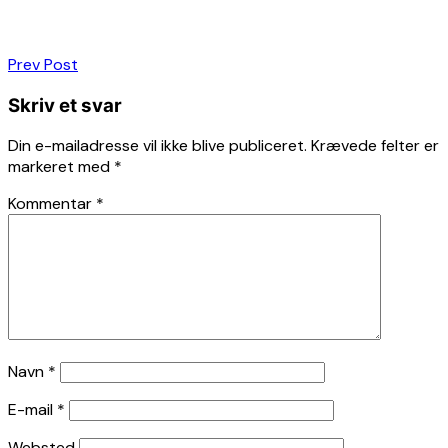
Indlægsnavigation
Prev Post
Skriv et svar
Din e-mailadresse vil ikke blive publiceret.
Krævede felter er
markeret med
*
Kommentar
*
Navn
*
E-mail
*
Websted