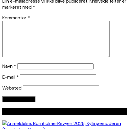
Din e-mailadresse vil ikke blive publiceret.
Krævede felter er
markeret med
*
Kommentar
*
Navn
*
E-mail
*
Websted
Seneste indlæg