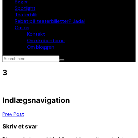
Bøger
Spotlight
Teaterblik
Rabat på teaterbilletter? Jada!
Om os
Kontakt
Om skribenterne
Om bloggen
3
Indlægsnavigation
Prev Post
Skriv et svar