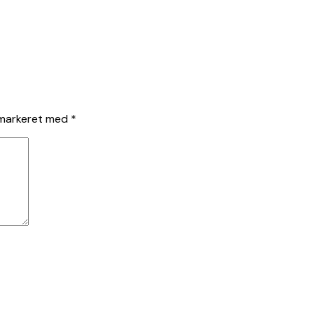
 markeret med
*