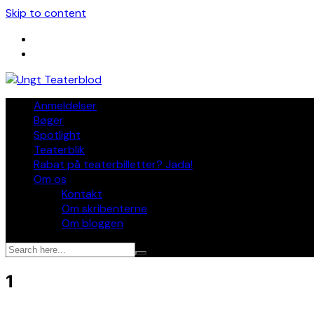
Skip to content
Anmeldelser
Bøger
Spotlight
Teaterblik
Rabat på teaterbilletter? Jada!
Om os
Kontakt
Om skribenterne
Om bloggen
1