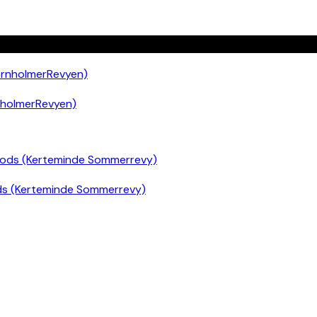
nholmerRevyen)
ds (Kerteminde Sommerrevy)