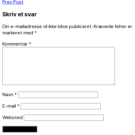
Indlægsnavigation
Prev Post
Skriv et svar
Din e-mailadresse vil ikke blive publiceret.
Krævede felter er
markeret med
*
Kommentar
*
Navn
*
E-mail
*
Websted