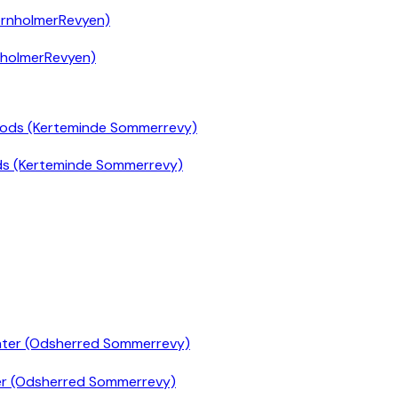
nholmerRevyen)
ds (Kerteminde Sommerrevy)
er (Odsherred Sommerrevy)