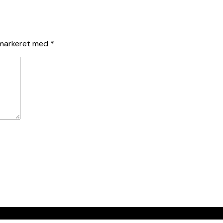
 markeret med
*