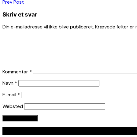
Indlægsnavigation
Prev Post
Skriv et svar
Din e-mailadresse vil ikke blive publiceret.
Krævede felter er
Kommentar
*
Navn
*
E-mail
*
Websted
Seneste indlæg