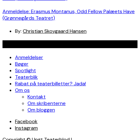
Anmeldelse: Erasmus Montanus, Odd Fellow Palæets Have
(Grønnegårds Teatret)
By:
Christian Skovgaard Hansen
Navigation
Anmeldelser
Bøger
Spotlight
Teaterblik
Rabat på teaterbilletter? Jada!
Om os
Kontakt
Om skribenterne
Om bloggen
Facebook
Instagram
Copyright © Ungt Teaterblod |