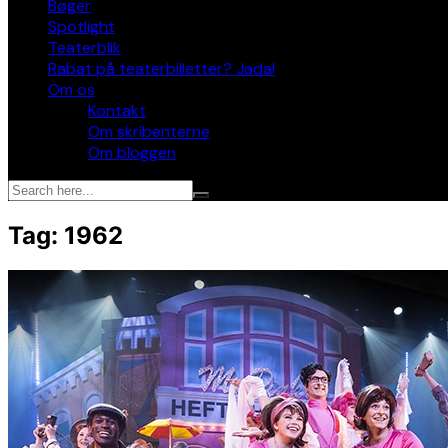
Bøger
Spotlight
Teaterblik
Rabat på teaterbilletter? Jada!
Om os
Kontakt
Om skribenterne
Om bloggen
Tag:
1962