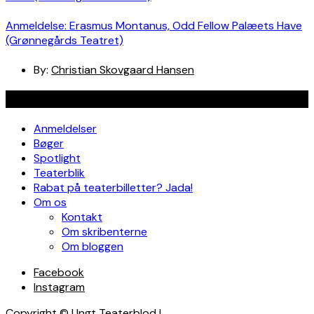
Anmeldelse: Erasmus Montanus, Odd Fellow Palæets Have
(Grønnegårds Teatret)
By:
Christian Skovgaard Hansen
Navigation
Anmeldelser
Bøger
Spotlight
Teaterblik
Rabat på teaterbilletter? Jada!
Om os
Kontakt
Om skribenterne
Om bloggen
Facebook
Instagram
Copyright © Ungt Teaterblod |