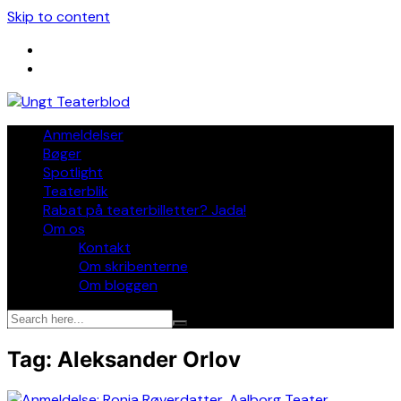
Skip to content
Anmeldelser
Bøger
Spotlight
Teaterblik
Rabat på teaterbilletter? Jada!
Om os
Kontakt
Om skribenterne
Om bloggen
Tag:
Aleksander Orlov