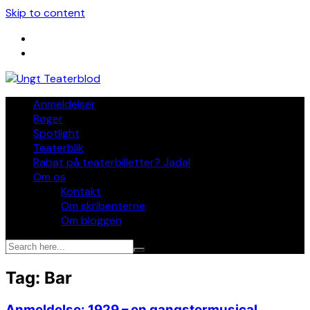
Skip to content
Anmeldelser
Bøger
Spotlight
Teaterblik
Rabat på teaterbilletter? Jada!
Om os
Kontakt
Om skribenterne
Om bloggen
Tag:
Bar
Anmeldelse: 1929 – en gangstermusical,