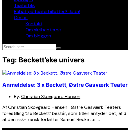
Teaterblik
Rabat på teaterbilletter? Jada!
Om os
Kontakt
Om skribenterne
Om bloggen
Tag:
Beckett’ske univers
Anmeldelse: 3 x Beckett, Østre Gasværk Teater
By:
Christian Skovgaard Hansen
Af Christian Skovgaard Hansen Østre Gasværk Teaters
forestilling ’3 x Beckett’ består, som titlen antyder det, af 3
af den irsk-fransk forfatter Samuel Becketts ….