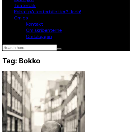
Teaterblik
Rabat på teaterbilletter? Jada!
Om os
Kontakt
Om skribenterne
Om bloggen
Tag:
Bokko