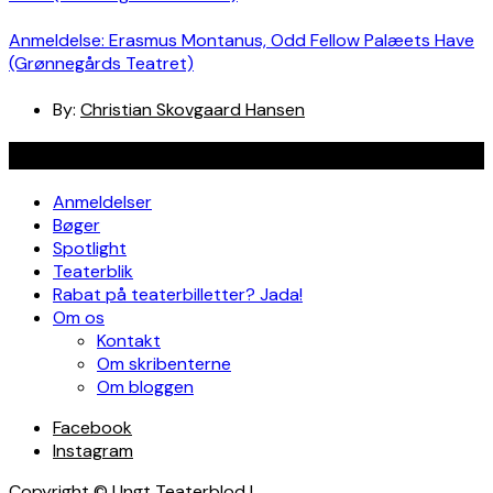
Anmeldelse: Erasmus Montanus, Odd Fellow Palæets Have
(Grønnegårds Teatret)
By:
Christian Skovgaard Hansen
Navigation
Anmeldelser
Bøger
Spotlight
Teaterblik
Rabat på teaterbilletter? Jada!
Om os
Kontakt
Om skribenterne
Om bloggen
Facebook
Instagram
Copyright © Ungt Teaterblod |